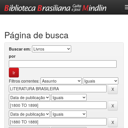
Skip
navigation
Página de busca
Buscar em:
por
Filtros correntes: