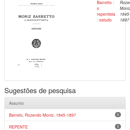
Barretto :
Roze
o
Moniz
repentista
1845
: estudo
1897
Sugestões de pesquisa
Assunto
Barreto, Rozendo Moniz, 1845-1897
1
REPENTE
1