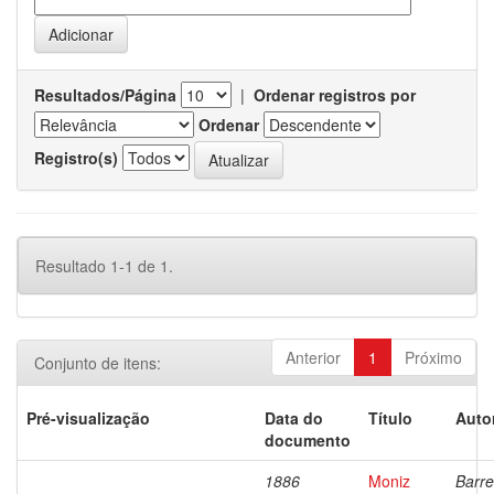
Resultados/Página
|
Ordenar registros por
Ordenar
Registro(s)
Resultado 1-1 de 1.
Anterior
1
Próximo
Conjunto de itens:
Pré-visualização
Data do
Título
Auto
documento
1886
Moniz
Barre