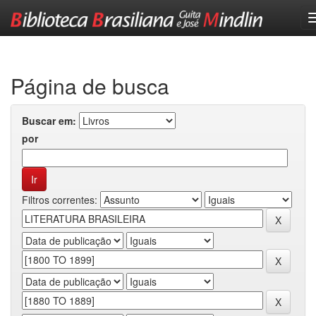
Skip
navigation
Página de busca
Buscar em:
por
Filtros correntes: