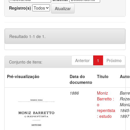
Registro(s)
Resultado 1-1 de 1.
Anterior
1
Próximo
Conjunto de itens:
Pré-visualização
Data do
Título
Auto
documento
1886
Moniz
Barre
Barretto :
Roze
o
Moniz
repentista
1845
: estudo
1897