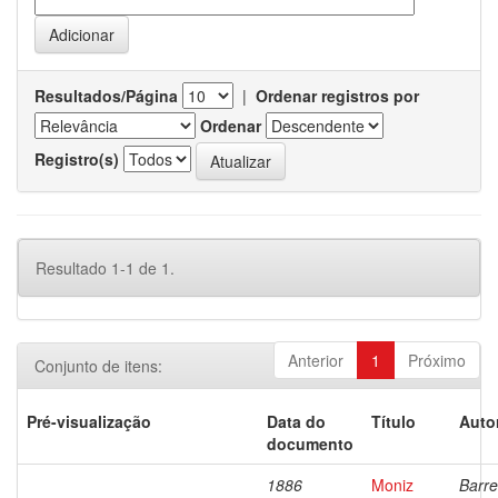
Resultados/Página
|
Ordenar registros por
Ordenar
Registro(s)
Resultado 1-1 de 1.
Anterior
1
Próximo
Conjunto de itens:
Pré-visualização
Data do
Título
Auto
documento
1886
Moniz
Barre