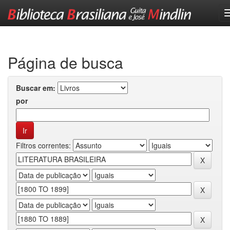
Skip
navigation
Página de busca
Buscar em:
por
Filtros correntes: