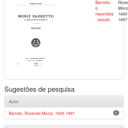
Barretto :
Roze
o
Moniz
repentista
1845
: estudo
1897
Sugestões de pesquisa
Autor
Barreto, Rozendo Moniz, 1845-1897
1