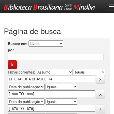
Skip
navigation
Página de busca
Buscar em:
por
Filtros correntes: