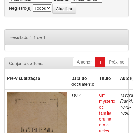
Registro(s)
Resultado 1-1 de 1.
Anterior
1
Próximo
Conjunto de itens:
Pré-visualização
Data do
Título
Autor(
documento
1877
Um
Távora
mysterio
Frankli
de
1842-
familia :
1888
drama
em 3
actos