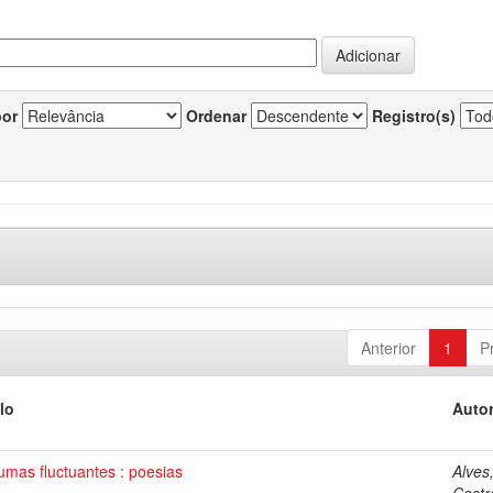
por
Ordenar
Registro(s)
Anterior
1
P
lo
Autor
mas fluctuantes : poesias
Alves