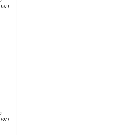
o,
-1871
,
o,
-1871