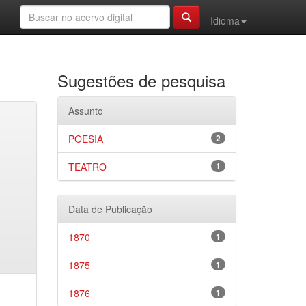
Idioma
Sugestões de pesquisa
Assunto
POESIA
2
TEATRO
1
Data de Publicação
1870
1
1875
1
1876
1