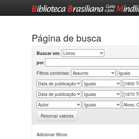
Skip
navigation
Página de busca
Buscar em:
por
Filtros correntes:
Retornar valores
Adicionar filtros: