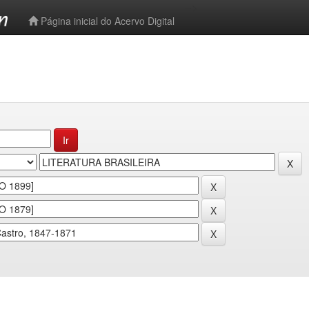
-->
Página inicial do Acervo Digital