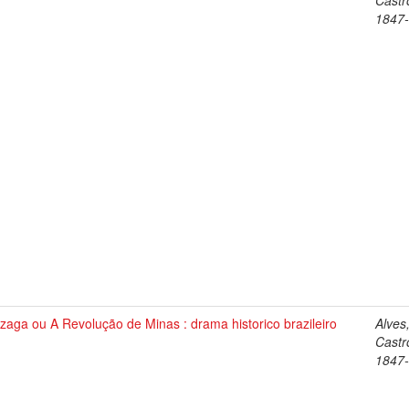
Castr
1847
aga ou A Revolução de Minas : drama historico brazileiro
Alves
Castr
1847