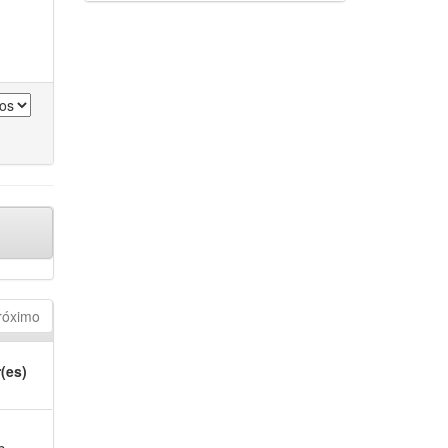
róximo
(es)
,