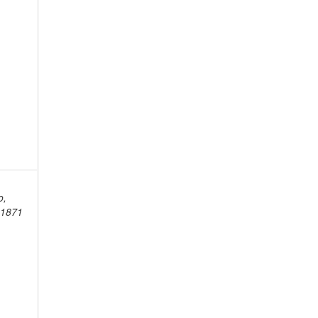
,
o,
-1871