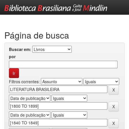
Skip
navigation
Página de busca
Buscar em:
por
Filtros correntes: