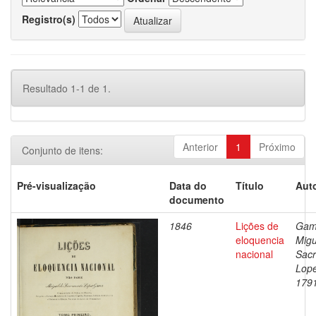
Registro(s)
Resultado 1-1 de 1.
Anterior
1
Próximo
Conjunto de itens:
Pré-visualização
Data do
Título
Auto
documento
1846
Lições de
Gam
eloquencia
Migu
nacional
Sac
Lope
179