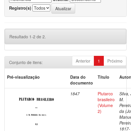
Registro(s)
Resultado 1-2 de 2.
Anterior
1
Próximo
Conjunto de itens:
Pré-visualização
Data do
Título
Autor
documento
1847
Plutarco
Silva, 
brasileiro
M.
(Volume
Pereir
2)
da (J
Manue
Pereir
1817-