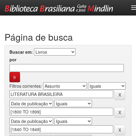
Skip
navigation
Página de busca
Buscar em:
por
Filtros correntes: