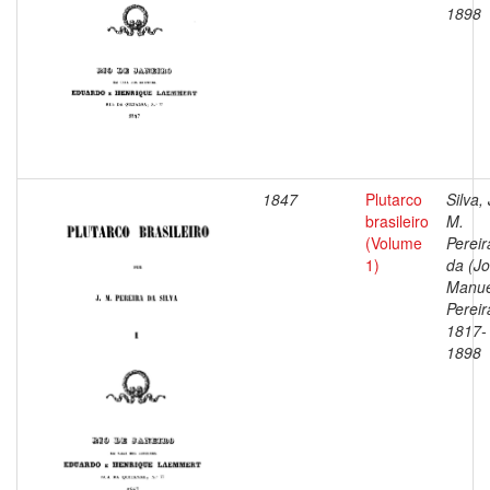
1898
1847
Plutarco
Silva, 
brasileiro
M.
(Volume
Pereir
1)
da (J
Manue
Pereir
1817-
1898