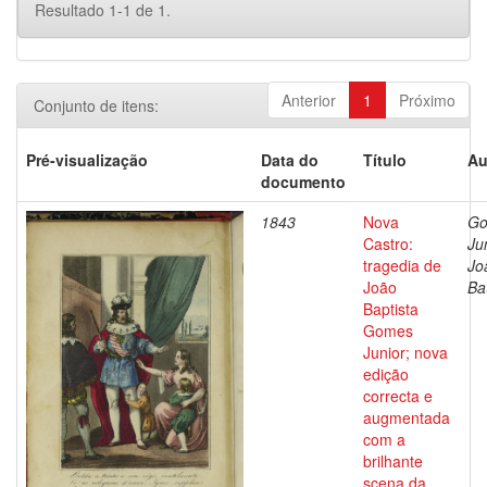
Resultado 1-1 de 1.
Anterior
1
Próximo
Conjunto de itens:
Pré-visualização
Data do
Título
Au
documento
1843
Nova
G
Castro:
Jun
tragedia de
Jo
João
Ba
Baptista
Gomes
Junior; nova
edição
correcta e
augmentada
com a
brilhante
scena da