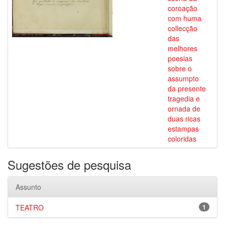
coroação
com huma
collecção
das
melhores
poesias
sobre o
assumpto
da presente
tragedia e
ornada de
duas ricas
estampas
coloridas
Sugestões de pesquisa
Assunto
TEATRO
1