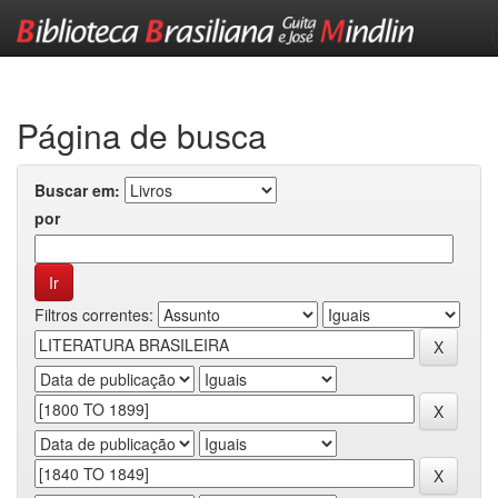
Skip
navigation
Página de busca
Buscar em:
por
Filtros correntes: