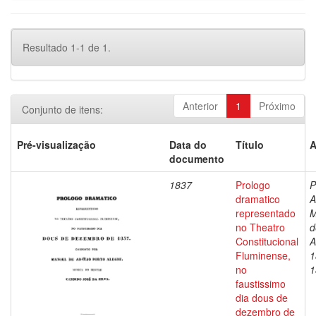
Resultado 1-1 de 1.
Anterior
1
Próximo
Conjunto de itens:
Pré-visualização
Data do
Título
A
documento
1837
Prologo
P
dramatico
A
representado
M
no Theatro
d
Constitucional
A
Fluminense,
1
no
1
faustissimo
dia dous de
dezembro de