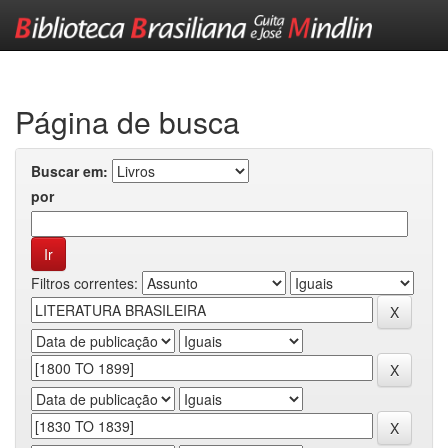
Skip
navigation
Página de busca
Buscar em:
por
Filtros correntes: