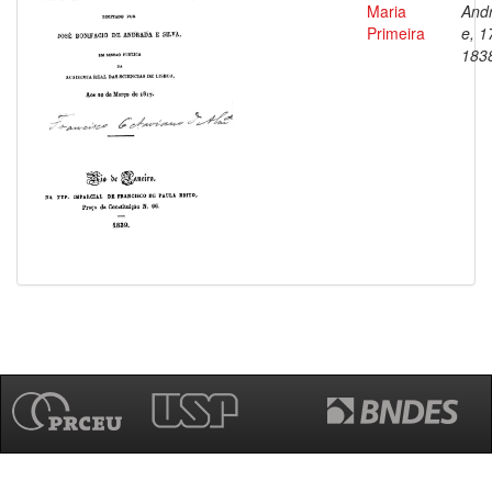
Maria
And
Primeira
e, 1
183