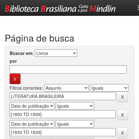
Skip
navigation
Página de busca
Buscar em:
por
Filtros correntes: