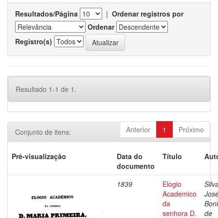
Resultados/Página
|
Ordenar registros por
Ordenar
Registro(s)
Resultado 1-1 de 1.
Anterior
1
Próximo
Conjunto de itens:
Pré-visualização
Data do
Título
Aut
documento
1839
Elogio
Silv
Academico
Jos
da
Boni
senhora D.
de