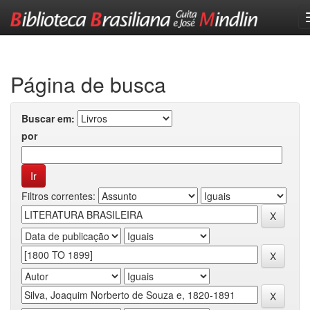
Skip
navigation
Página de busca
Buscar em:
por
Filtros correntes: