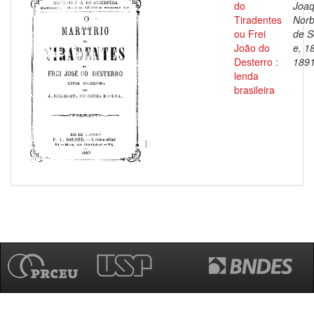
do
Joa
Tiradentes
Norb
ou Frei
de S
João do
e, 1
Desterro :
189
lenda
brasileira