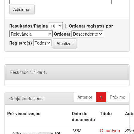
Resultados/Página
|
Ordenar registros por
Ordenar
Registro(s)
Resultado 1-1 de 1.
Anterior
1
Próximo
Conjunto de itens:
Pré-visualização
Data do
Título
Auto
documento
1882
O martyrio
Silva