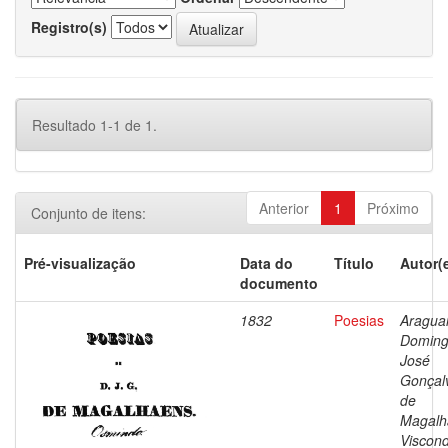
Registro(s)
Resultado 1-1 de 1.
Anterior
1
Próximo
Conjunto de itens:
Pré-visualização
Data do
Título
Autor(
documento
1832
Poesias
Araguai
Doming
José
Gonçal
de
Magalh
Viscon