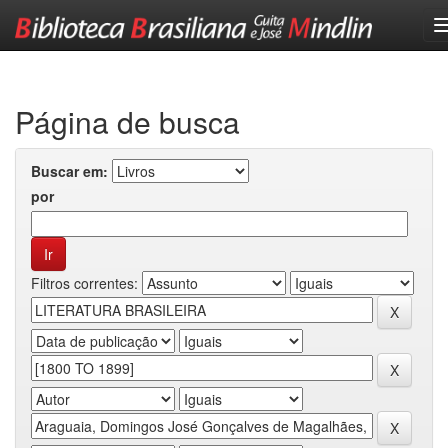
Skip
navigation
Página de busca
Buscar em:
por
Filtros correntes: