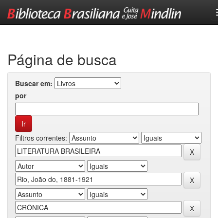
Skip
navigation
Página de busca
Buscar em:
por
Filtros correntes: