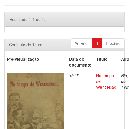
Resultado 1-1 de 1.
Anterior
1
Próximo
Conjunto de itens:
Pré-visualização
Data do
Título
Aut
documento
1917
No tempo
Rio,
de
do, 
Wencesláo
192