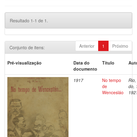
Resultado 1-1 de 1.
Anterior
1
Próximo
Conjunto de itens:
Pré-visualização
Data do
Título
Aut
documento
1917
No tempo
Rio,
de
do, 
Wencesláo
192