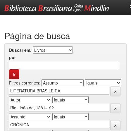
Skip
navigation
Página de busca
Buscar em:
por
Filtros correntes: