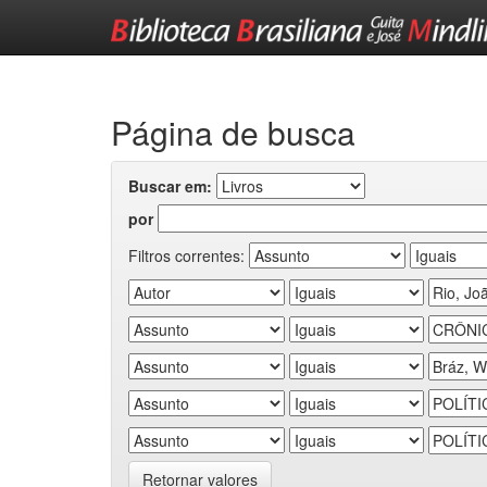
Skip
navigation
Página de busca
Buscar em:
por
Filtros correntes:
Retornar valores