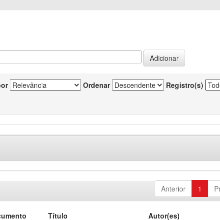
por
Ordenar
Registro(s)
Anterior
1
P
cumento
Título
Autor(es)