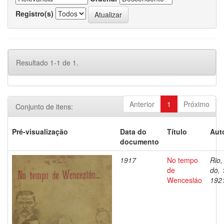
Registro(s)
Resultado 1-1 de 1.
Anterior
1
Próximo
Conjunto de itens:
Pré-visualização
Data do
Título
Aut
documento
1917
No tempo
Rio,
de
do, 
Wencesláo
192