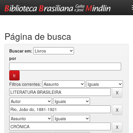
Skip
navigation
Página de busca
Buscar em:
por
Filtros correntes: