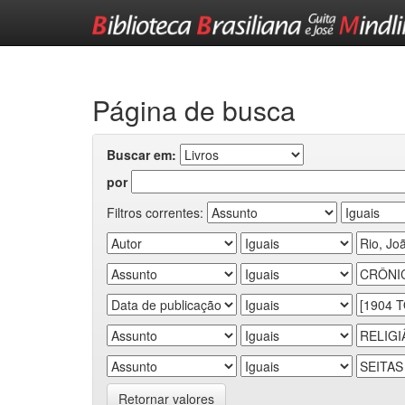
Skip
navigation
Página de busca
Buscar em:
por
Filtros correntes:
Retornar valores