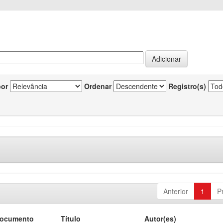
por
Ordenar
Registro(s)
Anterior
1
P
documento
Título
Autor(es)