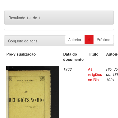
Resultado 1-1 de 1.
Anterior
1
Próximo
Conjunto de itens:
Pré-visualização
Data do
Título
Autor(
documento
1906
As
Rio, J
religiões
do, 18
no Rio
1921