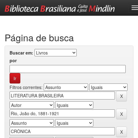
Skip
navigation
Página de busca
Buscar em:
por
Filtros correntes: