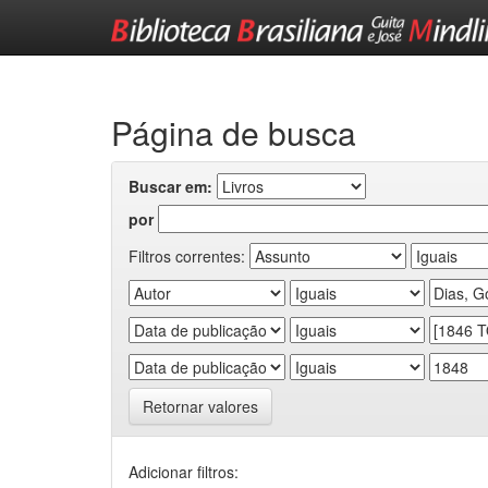
Skip
navigation
Página de busca
Buscar em:
por
Filtros correntes:
Retornar valores
Adicionar filtros: