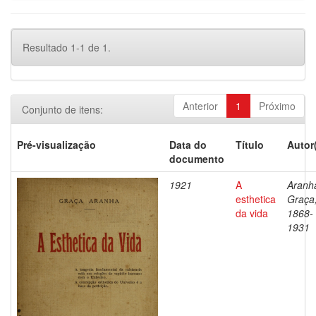
Resultado 1-1 de 1.
Anterior
1
Próximo
Conjunto de itens:
Pré-visualização
Data do
Título
Autor
documento
1921
A
Aranh
esthetica
Graça
da vida
1868-
1931