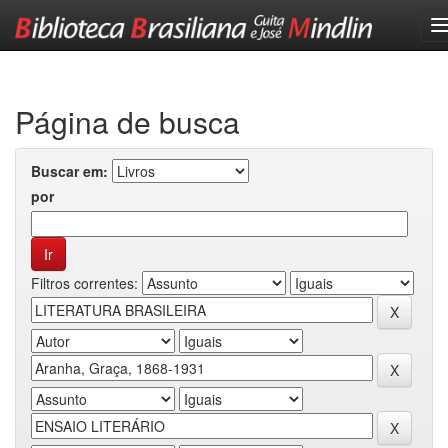
Skip
navigation
Página de busca
Buscar em:
por
Filtros correntes: