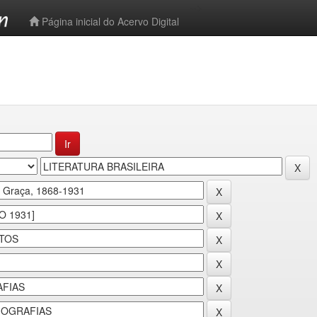
-->
Página inicial do Acervo Digital