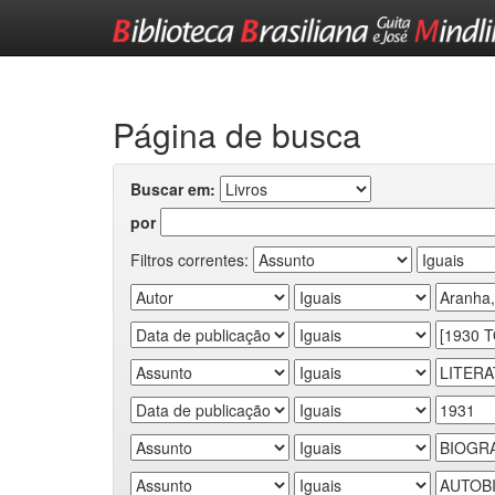
Skip
navigation
Página de busca
Buscar em:
por
Filtros correntes: