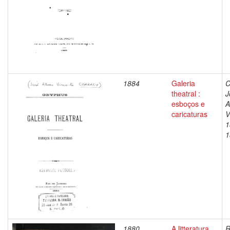
1884
Galeria
C
theatral :
J
esboços e
A
caricaturas
V
1
1
1880
A litteratura
R