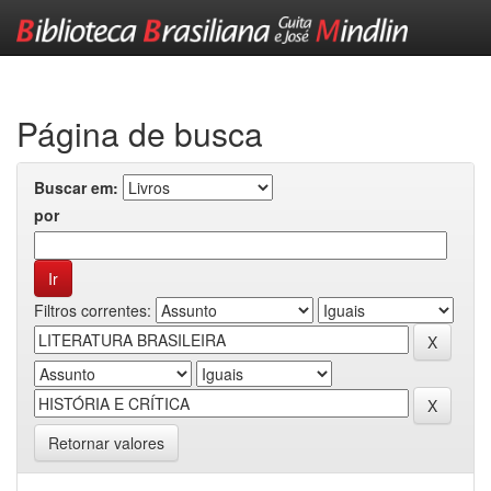
Skip
navigation
Página de busca
Buscar em:
por
Filtros correntes:
Retornar valores