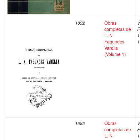
1892
Obras
V
completas de
F
L. N.
1
Fagundes
1
Varella
(Volume 1)
1892
Obras
V
completas de
F
L. N.
1