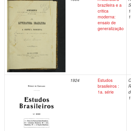
brazileira e a
S
critica
1
moderna:
1
ensaio de
generalização
1924
Estudos
C
brasileiros :
R
1a. série
d
1