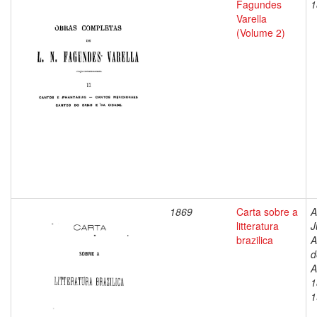
Fagundes
1
Varella
(Volume 2)
1869
Carta sobre a
A
litteratura
J
brazilica
A
d
A
1
1