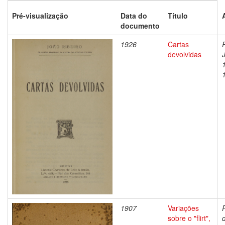
Pré-visualização
Data do
Título
documento
1926
Cartas
devolvidas
1907
Variações
sobre o "flirt",