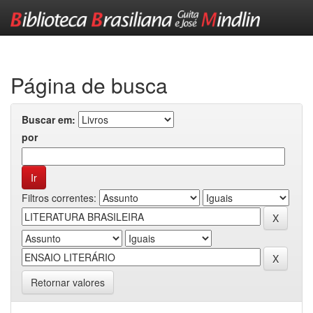
Skip
navigation
Página de busca
Buscar em:
por
Filtros correntes:
Retornar valores