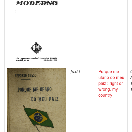
[s.d.]
Porque me
ufano do meu
paiz : right or
wrong, my
country