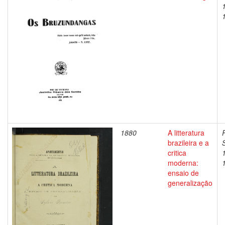
1880
A litteratura
brazileira e a
S
critica
moderna:
ensaio de
generalização