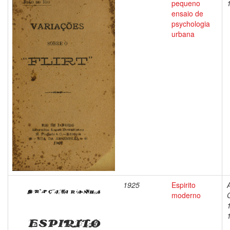
pequeno
ensaio de
psychologia
urbana
1925
Espirito
moderno