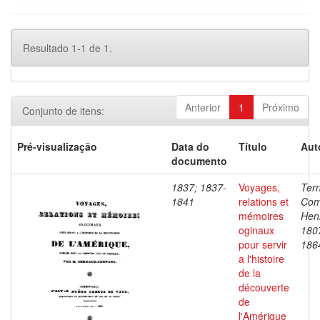
Resultado 1-1 de 1.
Anterior
1
Próximo
Conjunto de itens:
Pré-visualização
Data do
Título
Aut
documento
1837; 1837-
Voyages,
Ter
1841
relations et
Com
mémoires
Henr
oginaux
180
pour servir
186
a l'histoire
de la
découverte
de
l'Amérique