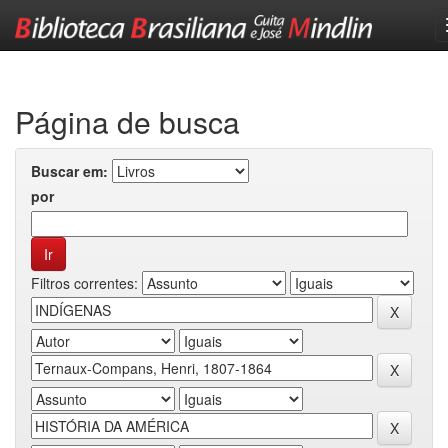
Skip
navigation
Página de busca
Buscar em:
por
Filtros correntes: