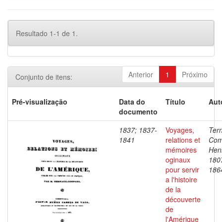
Resultado 1-1 de 1.
Anterior
1
Próximo
Conjunto de itens:
Pré-visualização
Data do
Título
Aut
documento
1837; 1837-
Voyages,
Ter
1841
relations et
Com
mémoires
Henr
oginaux
180
pour servir
186
a l'histoire
de la
découverte
de
l'Amérique