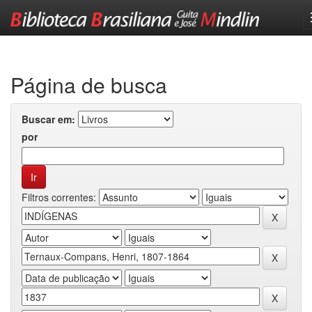
Skip
navigation
Página de busca
Buscar em:
por
Filtros correntes: