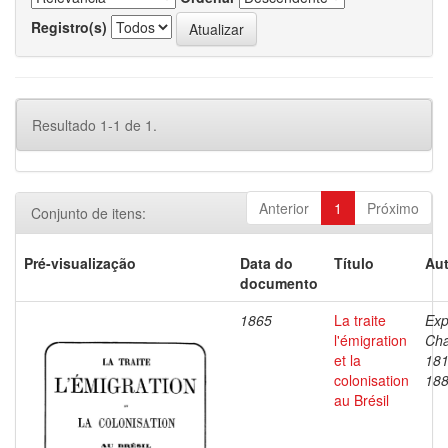
Registro(s)
Resultado 1-1 de 1.
Anterior
1
Próximo
Conjunto de itens:
Pré-visualização
Data do
Título
Aut
documento
1865
La traite
Expi
l'émigration
Cha
et la
181
colonisation
18
au Brésil