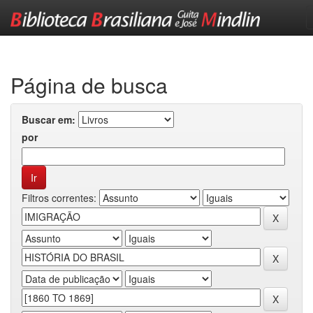
Skip
navigation
Página de busca
Buscar em:
por
Filtros correntes: