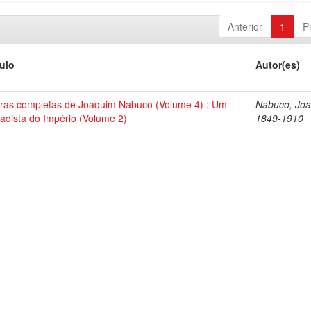
Anterior
1
P
tulo
Autor(es)
ras completas de Joaquim Nabuco (Volume 4) : Um
Nabuco, Joa
tadista do Império (Volume 2)
1849-1910