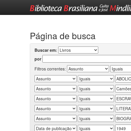
Skip
navigation
Página de busca
Buscar em:
por
Filtros correntes: