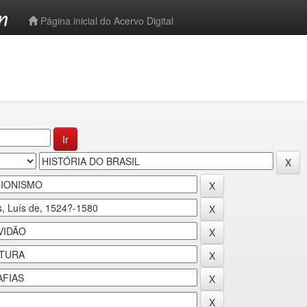
-->
Página inicial do Acervo Digital