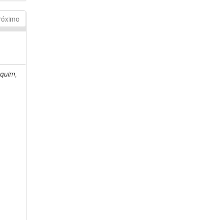
róximo
quim,