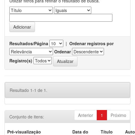
Utilizar filtros para refinar o resultado de busca.
Resultados/Página
|
Ordenar registros por
Ordenar
Registro(s)
Resultado 1-1 de 1.
Anterior
1
Próximo
Conjunto de itens:
Pré-visualização
Data do
Título
Auto