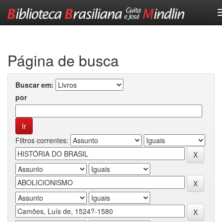
Skip
navigation
Página de busca
Buscar em:
por
Filtros correntes: