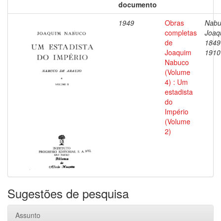
documento
1949
Obras
Nabu
completas
Joaq
de
1849
Joaquim
1910
Nabuco
(Volume
4) : Um
estadista
do
Império
(Volume
2)
Sugestões de pesquisa
Assunto