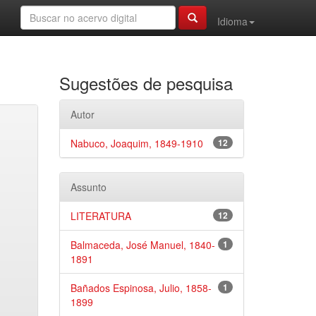
Idioma
Sugestões de pesquisa
Autor
Nabuco, Joaquim, 1849-1910
12
Assunto
LITERATURA
12
Balmaceda, José Manuel, 1840-
1
1891
Bañados Espinosa, Julio, 1858-
1
1899