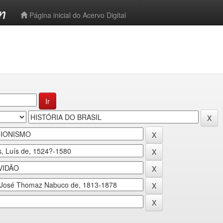
-->
Página inicial do Acervo Digital