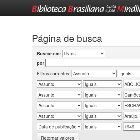
Skip
navigation
Página de busca
Buscar em:
por
Filtros correntes:
Retornar valores