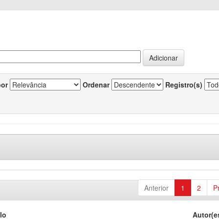
por
Ordenar
Registro(s)
Anterior
1
2
P
lo
Autor(e