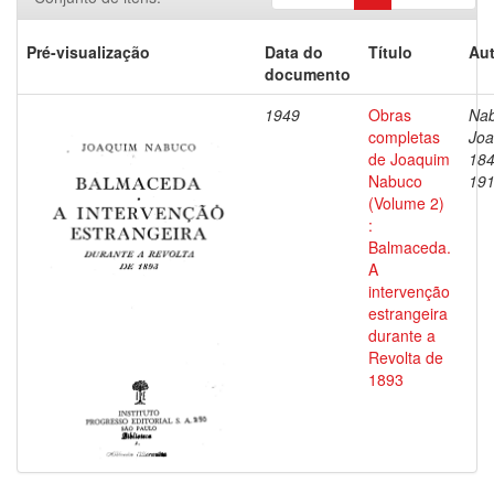
Pré-visualização
Data do
Título
Aut
documento
1949
Obras
Nab
completas
Joa
de Joaquim
184
Nabuco
19
(Volume 2)
:
Balmaceda.
A
intervenção
estrangeira
durante a
Revolta de
1893