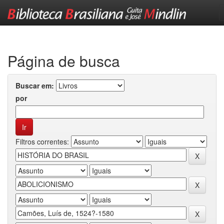
Skip
navigation
Página de busca
Buscar em:
por
Filtros correntes: