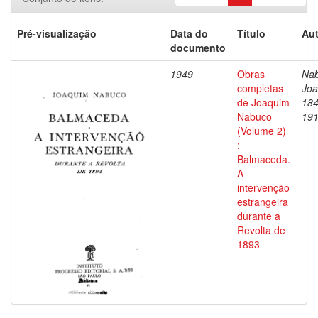
Pré-visualização
Data do
Título
Aut
documento
1949
Obras
Nab
completas
Joa
de Joaquim
184
Nabuco
19
(Volume 2)
:
Balmaceda.
A
intervenção
estrangeira
durante a
Revolta de
1893