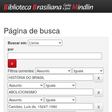
Skip
navigation
Página de busca
Buscar em:
por
Filtros correntes: