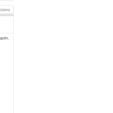
róximo
quim,