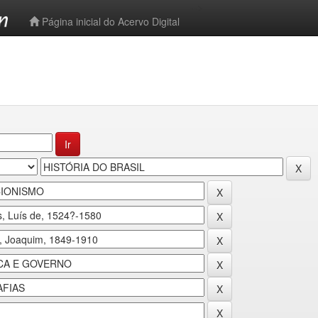
-->
Página inicial do Acervo Digital