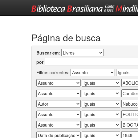
Skip
navigation
Página de busca
Buscar em:
por
Filtros correntes: