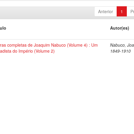
Anterior
1
P
tulo
Autor(es)
ras completas de Joaquim Nabuco (Volume 4) : Um
Nabuco, Joa
tadista do Império (Volume 2)
1849-1910