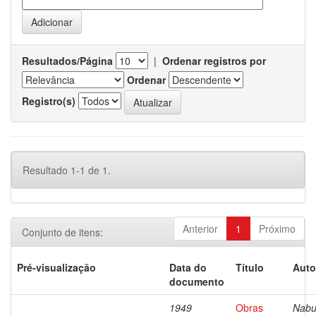
Resultados/Página
|
Ordenar registros por
Ordenar
Registro(s)
Resultado 1-1 de 1.
Anterior
1
Próximo
Conjunto de itens:
Pré-visualização
Data do
Título
Auto
documento
1949
Obras
Nabu