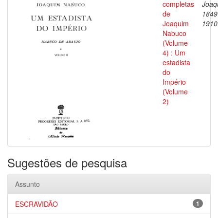
completas
Joaq
de
1849
Joaquim
1910
Nabuco
(Volume
4) : Um
estadista
do
Império
(Volume
2)
Sugestões de pesquisa
Assunto
ESCRAVIDÃO
1