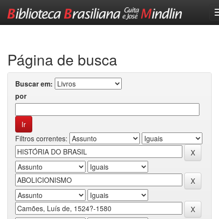
Skip
navigation
Página de busca
Buscar em:
por
Filtros correntes: