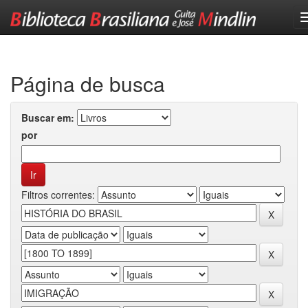
Skip
navigation
Página de busca
Buscar em:
por
Filtros correntes: