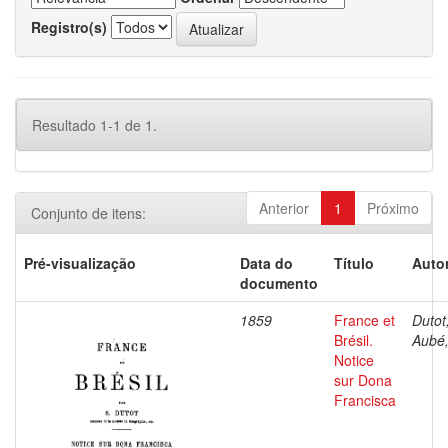
Registro(s)
Resultado 1-1 de 1.
Anterior
1
Próximo
Conjunto de itens:
Pré-visualização
Data do
Título
Autor
documento
1859
France et
Dutot,
Brésil.
Aubé,
Notice
sur Dona
Francisca