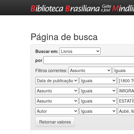
Skip
navigation
Página de busca
Buscar em:
por
Filtros correntes:
Retornar valores