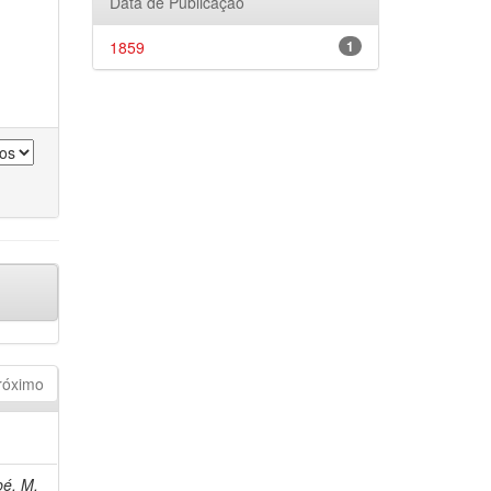
Data de Publicação
1859
1
róximo
bé, M.