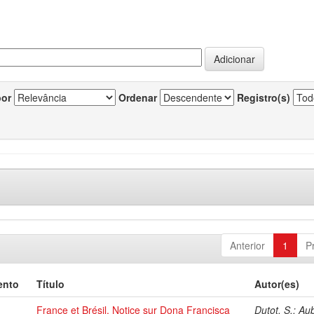
por
Ordenar
Registro(s)
Anterior
1
P
ento
Título
Autor(es)
France et Brésil. Notice sur Dona Francisca
Dutot, S.; Au