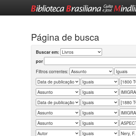
Skip
navigation
Página de busca
Buscar em:
por
Filtros correntes: