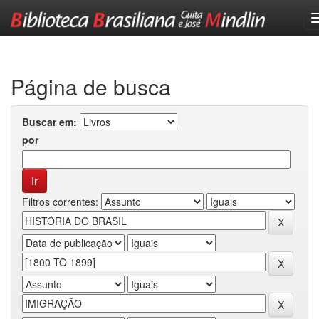
Skip
navigation
Página de busca
Buscar em:
por
Filtros correntes: