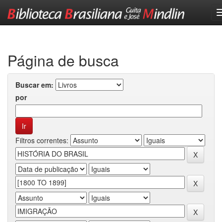
Skip
navigation
Página de busca
Buscar em:
por
Filtros correntes: