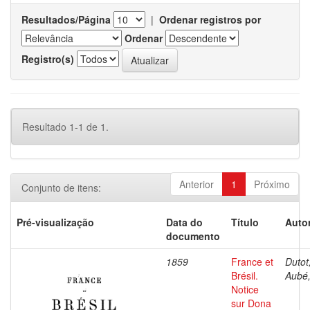
Resultados/Página
|
Ordenar registros por
Ordenar
Registro(s)
Resultado 1-1 de 1.
Anterior
1
Próximo
Conjunto de itens:
Pré-visualização
Data do
Título
Autor
documento
1859
France et
Dutot,
Brésil.
Aubé,
Notice
sur Dona