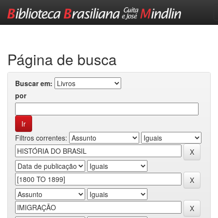
Skip
navigation
Página de busca
Buscar em:
por
Filtros correntes: