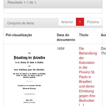
Resultado 1-1 de 1.
Anterior
1
Próximo
Conjunto de itens:
Pré-visualização
Data do
Título
Aut
documento
1858
Die
Dav
Behandlung
Th
der
Kolonisten
in der
Provinz St.
Paulo in
Brasilien
und deren
Erhebung
gegen ihre
Bedrucker
[...]