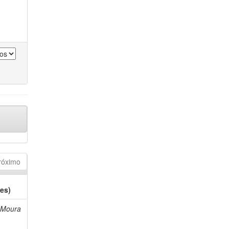
róximo
es)
, Moura