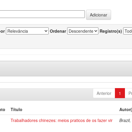
por
Ordenar
Registro(s)
Anterior
1
P
nto
Título
Autor(
Trabalhadores chinezes: meios praticos de os fazer vir
Brazil