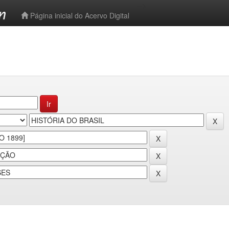
-->
Página inicial do Acervo Digital