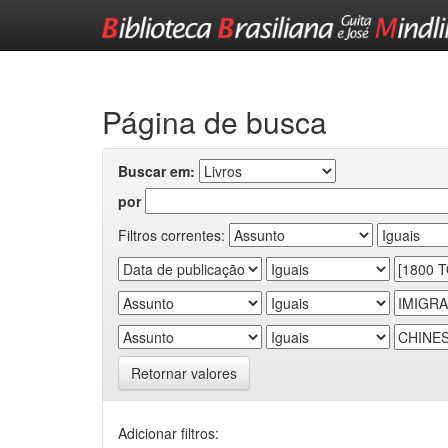
Skip
navigation
Página de busca
Buscar em:
por
Filtros correntes:
Retornar valores
Adicionar filtros: