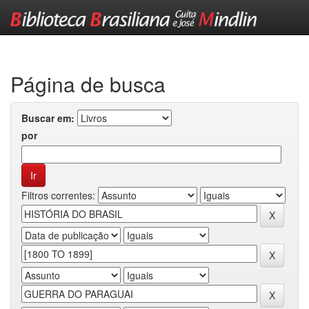
Skip
navigation
Página de busca
Buscar em:
por
Filtros correntes: