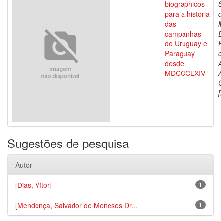
biographicos
para a historia
das
campanhas
do Uruguay e
Paraguay
d
desde
MDCCCLXIV
[
Sugestões de pesquisa
Autor
[Dias, Vítor]
1
[Mendonça, Salvador de Meneses Dr...
1