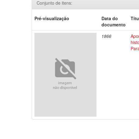
Conjunto de itens:
Pré-visualização
Data do
Títu
documento
1866
Apo
his
Par