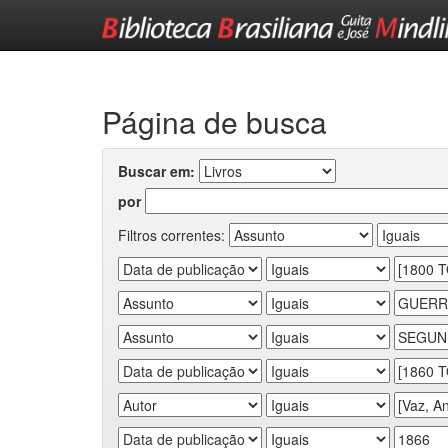
Skip
navigation
Página de busca
Buscar em:
por
Filtros correntes: