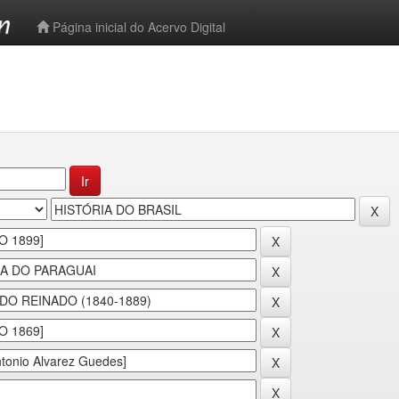
-->
Página inicial do Acervo Digital