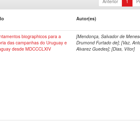
Anterior
1
P
lo
Autor(es)
ntamentos biographicos para a
[Mendonça, Salvador de Menes
toria das campanhas do Uruguay e
Drumond Furtado de]; [Vaz, Ant
aguay desde MDCCCLXIV
Alvarez Guedes]; [Dias, Vítor]