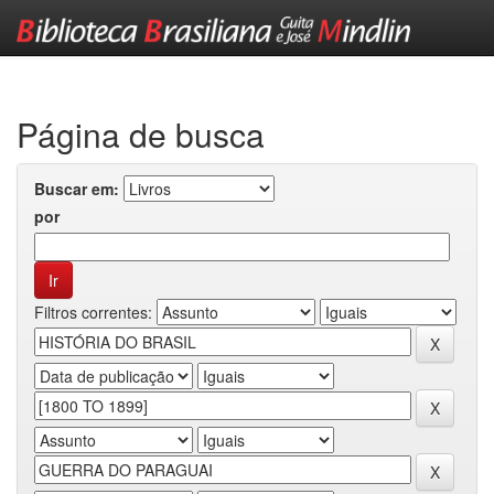
Skip
navigation
Página de busca
Buscar em:
por
Filtros correntes: