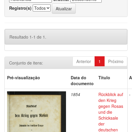
Registro(s)
Resultado 1-1 de 1.
Anterior
1
Próximo
Conjunto de itens:
Pré-visualização
Data do
Título
A
documento
1854
Rückblick auf
-
den Krieg
gegen Rosas
und die
Schicksale
der
deutschen