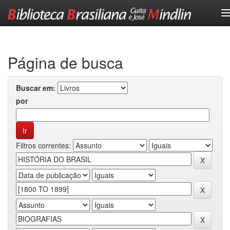
Skip
navigation
Página de busca
Buscar em:
por
Filtros correntes: