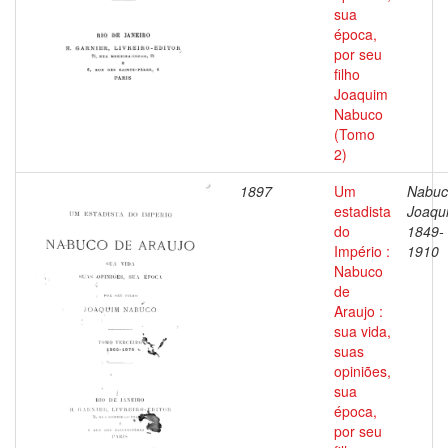
sua
época,
por seu
filho
Joaquim
Nabuco
(Tomo
2)
1897
Um
Nabuc
estadista
Joaqu
do
1849-
Império :
1910
Nabuco
de
Araujo :
sua vida,
suas
opiniões,
sua
época,
por seu