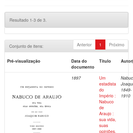
Resultado 1-3 de 3.
Anterior
1
Próximo
Conjunto de itens:
Pré-visualização
Data do
Título
Autor
documento
1897
Um
Nabuc
estadista
Joaqu
do
1849-
Império :
1910
Nabuco
de
Araujo :
sua vida,
suas
opiniões,