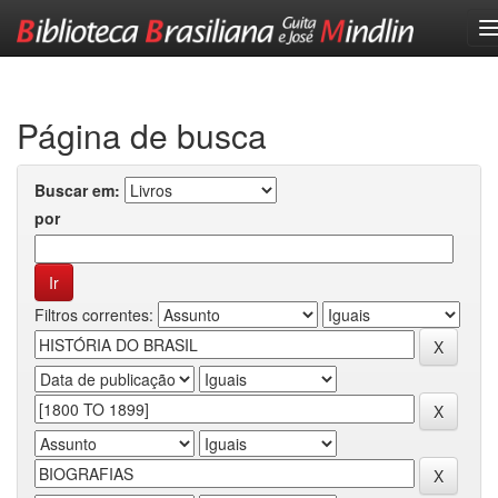
Skip
navigation
Página de busca
Buscar em:
por
Filtros correntes: