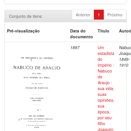
Anterior
1
Próximo
Conjunto de itens:
Pré-visualização
Data do
Título
Autor
documento
1897
Um
Nabuc
estadista
Joaqu
do
1849-
Império :
1910
Nabuco
de
Araujo :
sua vida,
suas
opiniões,
sua
época,
por seu
filho
Joaquim