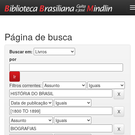
Skip
navigation
Página de busca
Buscar em:
por
Filtros correntes: