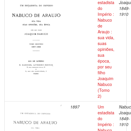
estadista
Joaqu
do
1849-
Império :
1910
Nabuco
de
Araujo :
sua vida,
suas
opiniões,
sua
época,
por seu
filho
Joaquim
Nabuco
(Tomo
2)
1897
Um
Nabuc
estadista
Joaqu
do
1849-
Império :
1910
Nabuco