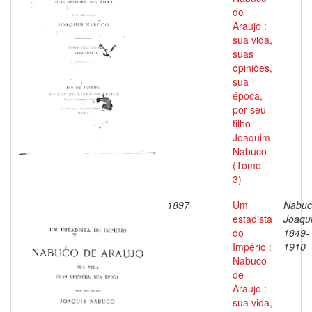
de
Araujo :
sua vida,
suas
opiniões,
sua
época,
por seu
filho
Joaquim
Nabuco
(Tomo
3)
1897
Um
Nabuc
estadista
Joaqu
do
1849-
Império :
1910
Nabuco
de
Araujo :
sua vida,