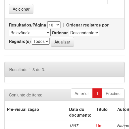
Resultados/Página
|
Ordenar registros por
Ordenar
Registro(s)
Resultado 1-3 de 3.
Anterior
1
Próximo
Conjunto de itens:
Pré-visualização
Data do
Título
Autor
documento
1897
Um
Nabuc