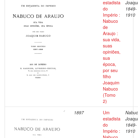
estadista
Joaqu
do
1849-
Império :
1910
Nabuco
de
Araujo :
sua vida,
suas
opiniões,
sua
época,
por seu
filho
Joaquim
Nabuco
(Tomo
2)
1897
Um
Nabuc
estadista
Joaqu
do
1849-
Império :
1910
Nabuco