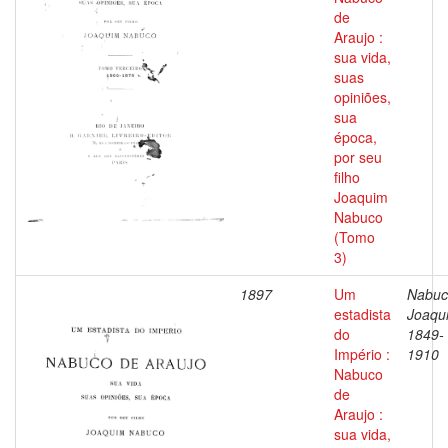
de
Araujo :
sua vida,
suas
opiniões,
sua
época,
por seu
filho
Joaquim
Nabuco
(Tomo
3)
1897
Um
Nabuc
estadista
Joaqu
do
1849-
Império :
1910
Nabuco
de
Araujo :
sua vida,