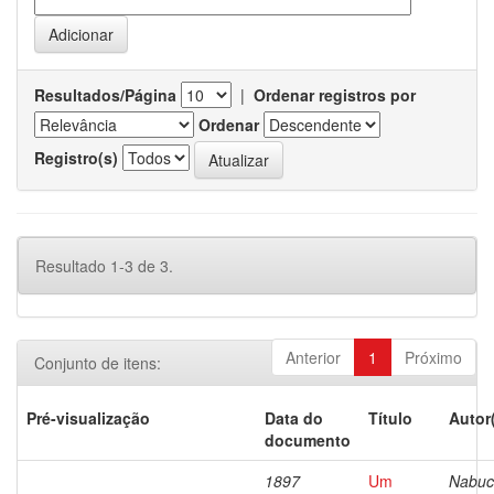
Resultados/Página
|
Ordenar registros por
Ordenar
Registro(s)
Resultado 1-3 de 3.
Anterior
1
Próximo
Conjunto de itens:
Pré-visualização
Data do
Título
Autor
documento
1897
Um
Nabuc