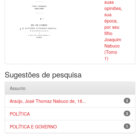
suas
opiniões,
sua
época,
por seu
filho
Joaquim
Nabuco
(Tomo
1)
Sugestões de pesquisa
Assunto
Araújo, José Thomaz Nabuco de, 18...
3
POLÍTICA
3
POLÍTICA E GOVERNO
1