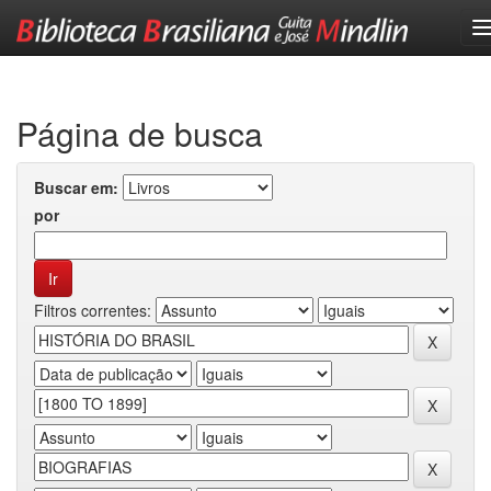
Skip
navigation
Página de busca
Buscar em:
por
Filtros correntes: