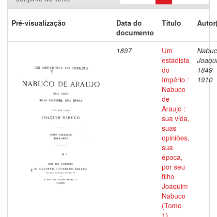
Pré-visualização
Data do
Título
Autor
documento
1897
Um
Nabuc
estadista
Joaqu
do
1849-
Império :
1910
Nabuco
de
Araujo :
sua vida,
suas
opiniões,
sua
época,
por seu
filho
Joaquim
Nabuco
(Tomo
1)