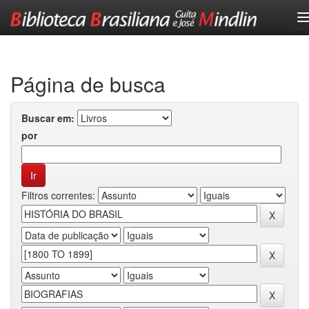
Skip
navigation
Página de busca
Buscar em:
por
Filtros correntes: