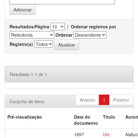
Resultados/Página
|
Ordenar registros por
Ordenar
Registro(s)
Resultado 1-1 de 1.
Anterior
1
Próximo
Conjunto de itens:
Pré-visualização
Data do
Título
Autor
documento
1897
Um
Nabuc