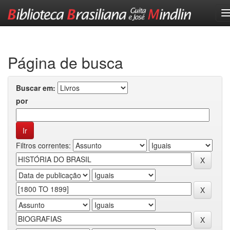
Skip
navigation
Página de busca
Buscar em:
por
Filtros correntes: