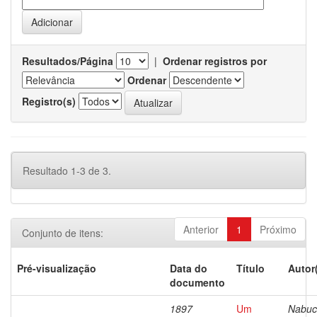
Resultados/Página
|
Ordenar registros por
Ordenar
Registro(s)
Resultado 1-3 de 3.
Anterior
1
Próximo
Conjunto de itens:
Pré-visualização
Data do
Título
Autor
documento
1897
Um
Nabuc