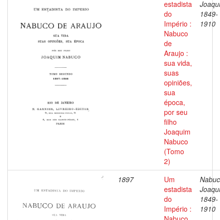
estadista
Joaqu
do
1849-
Império :
1910
Nabuco
de
Araujo :
sua vida,
suas
opiniões,
sua
época,
por seu
filho
Joaquim
Nabuco
(Tomo
2)
1897
Um
Nabuc
estadista
Joaqu
do
1849-
Império :
1910
Nabuco