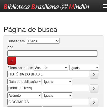
Skip
navigation
Página de busca
Buscar em:
por
Filtros correntes: