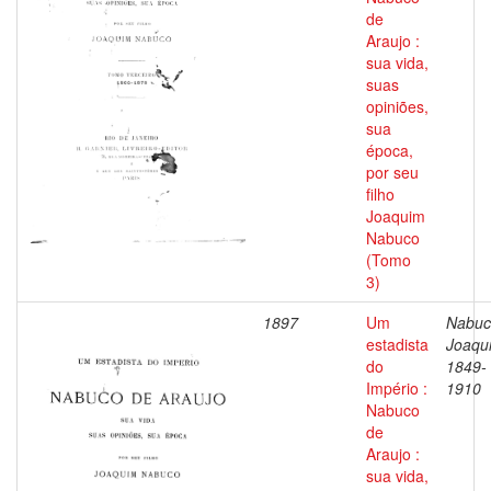
de
Araujo :
sua vida,
suas
opiniões,
sua
época,
por seu
filho
Joaquim
Nabuco
(Tomo
3)
1897
Um
Nabuc
estadista
Joaqu
do
1849-
Império :
1910
Nabuco
de
Araujo :
sua vida,